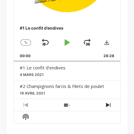
#1 Le confit d’endives
Download
1
x
Skip
Play
Jump
Change
Playback
Backward
Pause
Forward
00:00
Rate
28:28
#1 Le confit d’endives
4 MARS 2021
#2 Champignons farcis & Filets de poulet
19 AVRIL 2021
Previous
Show
Next
Episode
Episodes
Episode
Show
List
Podcast
Information