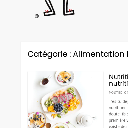
Catégorie :
Alimentation
Nutrit
nutrit
POSTED 
T’es-tu dé
nutritionn
doute, ils
première v
existe des