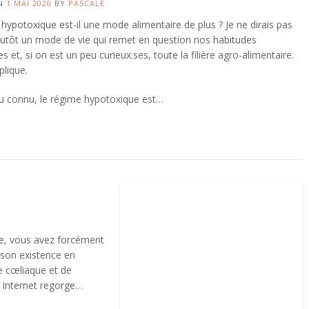
ON
1 MAI 2020
BY
PASCALE
hypotoxique est-il une mode alimentaire de plus ? Je ne dirais pas
lutôt un mode de vie qui remet en question nos habitudes
es et, si on est un peu curieux.ses, toute la filière agro-alimentaire.
plique.
u connu, le régime hypotoxique est…
ie, vous avez forcément
 son existence en
e cœliaque et de
? Internet regorge…