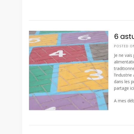
6 ast
POSTED 
Je ne vais
alimentati
traditionn
l’industri
dans les p
partage ic
A mes débu