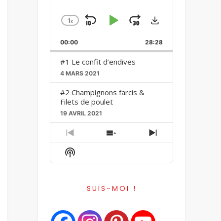
Download
1
x
Skip
Play
Jump
Change
Playback
Backward
Pause
Forward
00:00
Rate
28:28
#1 Le confit d’endives
4 MARS 2021
#2 Champignons farcis &
Filets de poulet
19 AVRIL 2021
Previous
Show
Next
Episode
Episodes
Episode
Show
List
Podcast
Information
SUIS-MOI !