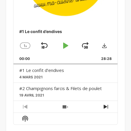
#1 Le confit d’endives
Download
1
x
Skip
Play
Jump
Change
Playback
Backward
Pause
Forward
00:00
Rate
28:28
#1 Le confit d’endives
4 MARS 2021
#2 Champignons farcis & Filets de poulet
19 AVRIL 2021
Previous
Show
Next
Episode
Episodes
Episode
Show
List
Podcast
Information