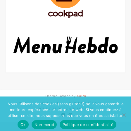
Theme: Avant by
Kaira
CONTACT
PLAN DU SITE
MENTIONS LÉGALES
CGV
Nous utilisons des cookies (sans gluten !) pour vous garantir la
POLITIQUE DE CONFIDENTIALITÉ
meilleure expérience sur notre site web. Si vous continuez à
utiliser ce site, nous supposerons que vous en êtes satisfait.e.
Ok
Non merci
Politique de confidentialité