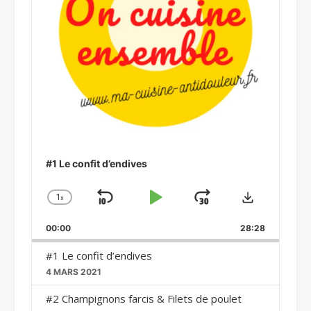
#1 Le confit d’endives
Download
1
x
Skip
Play
Jump
Change
Playback
Backward
Pause
Forward
00:00
Rate
28:28
#1 Le confit d’endives
4 MARS 2021
#2 Champignons farcis & Filets de poulet