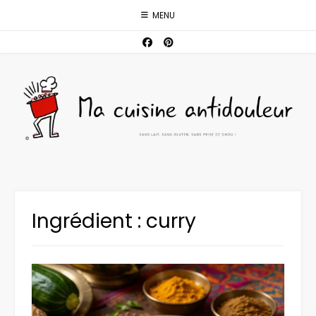
Skip
MENU
to
content
Ingrédient :
curry