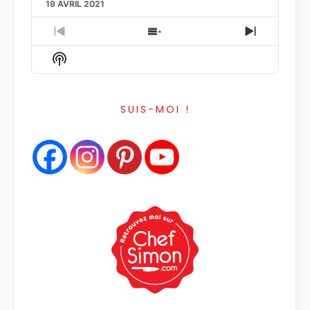
19 AVRIL 2021
Previous
Show
Next
Episode
Episodes
Episode
Show
List
Podcast
Information
SUIS-MOI !