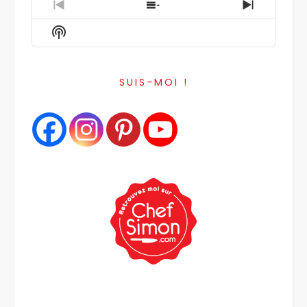
Previous
Show
Next
Episode
Episodes
Episode
Show
List
Podcast
Information
SUIS-MOI !