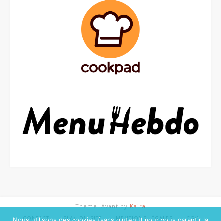
Theme: Avant by
Kaira
CONTACT
PLAN DU SITE
MENTIONS LÉGALES
CGV
Nous utilisons des cookies (sans gluten !) pour vous garantir la