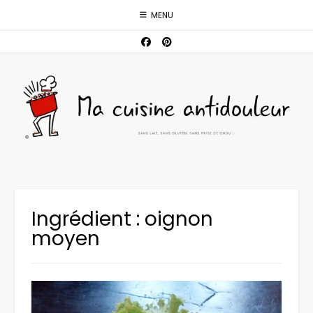
Skip
MENU
to
content
Ingrédient :
oignon
moyen