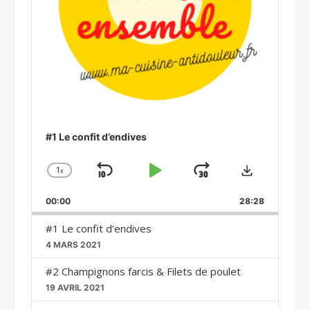
#1 Le confit d’endives
Download
1
x
Skip
Play
Jump
Change
Playback
Backward
Pause
Forward
00:00
Rate
28:28
#1 Le confit d’endives
4 MARS 2021
#2 Champignons farcis & Filets de poulet
19 AVRIL 2021