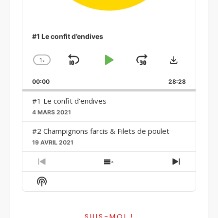
#1 Le confit d’endives
Download
1
x
Skip
Play
Jump
Change
Playback
Backward
Pause
Forward
00:00
Rate
28:28
#1 Le confit d’endives
4 MARS 2021
#2 Champignons farcis & Filets de poulet
19 AVRIL 2021
Previous
Show
Next
Episode
Episodes
Episode
Show
List
Podcast
Information
SUIS-MOI !