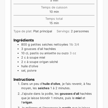
minutes
5
min
Temps de cuisson
minutes
10
min
Temps total
minutes
15
min
Type de plat:
Plat principal
Servings:
2
personnes
Ingrédients
800
g
petites seiches nettoyées
1lb 3/4
3
gousses d'ail hachées
10
cL
pastis ou anisette ou ouzo
3 oz
2
c à soupe
miel
2
c à soupe
origan séché
huile d'olive
sel, poivre
Instructions
Dans un peu d'
huile d'olive
, je fais revenir, à feu
moyen, les
seiches
1 à 2 minutes.
J'ajoute dans la poêle, les
gousses d'ail
hachées
que je laisse blondir 1 minute, puis le
miel
et
l'
origan
.
Je mélange et j'incorpore le
pastis
que je laisse