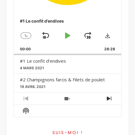
#1 Le confit d’endives
Download
1
x
Skip
Play
Jump
Change
Playback
Backward
Pause
Forward
00:00
Rate
28:28
#1 Le confit d’endives
4 MARS 2021
#2 Champignons farcis & Filets de poulet
19 AVRIL 2021
Previous
Show
Next
Episode
Episodes
Episode
Show
List
Podcast
Information
SUIS-MOI !