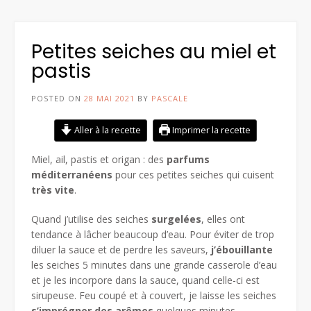
Petites seiches au miel et
pastis
POSTED ON
28 MAI 2021
BY
PASCALE
Aller à la recette
Imprimer la recette
Miel, ail, pastis et origan : des
parfums
méditerranéens
pour ces petites seiches qui cuisent
très
vite
.
Quand j’utilise des seiches
surgelées
, elles ont
tendance à lâcher beaucoup d’eau. Pour éviter de trop
diluer la sauce et de perdre les saveurs,
j’ébouillante
les seiches 5 minutes dans une grande casserole d’eau
et je les incorpore dans la sauce, quand celle-ci est
sirupeuse. Feu coupé et à couvert, je laisse les seiches
s’imprégner
des arômes
quelques minutes.