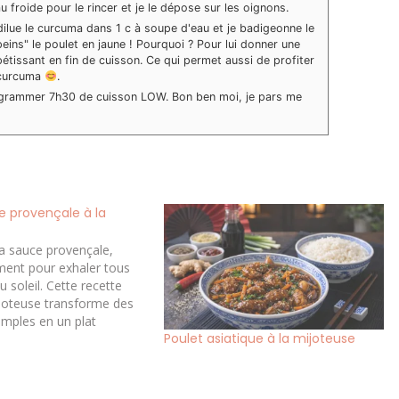
 froide pour le rincer et je le dépose sur les oignons.
 dilue le curcuma dans 1 c à soupe d'eau et je badigeonne le
peins" le poulet en jaune ! Pourquoi ? Pour lui donner une
pétissant en fin de cuisson. Ce qui permet aussi de profiter
 curcuma
.
programmer 7h30 de cuisson LOW. Bon ben moi, je pars me
.
e provençale à la
la sauce provençale,
ment pour exhaler tous
 soleil. Cette recette
mijoteuse transforme des
imples en un plat
Poulet asiatique à la mijoteuse
 et parfumé, parfait pour
lial sans effort où la
out le travail. Une recette
me toujours…