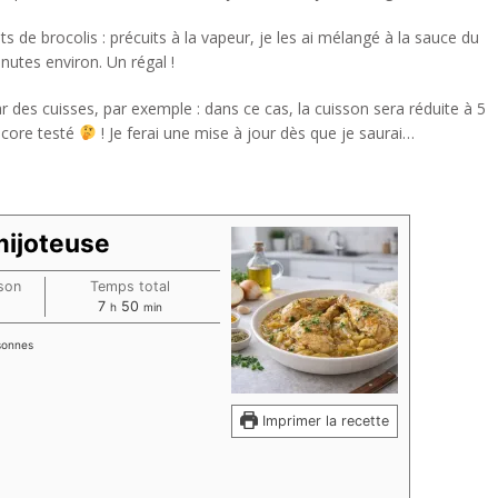
s de brocolis : précuits à la vapeur, je les ai mélangé à la sauce du
nutes environ. Un régal !
ar des cuisses, par exemple : dans ce cas, la cuisson sera réduite à 5
ncore testé
! Je ferai une mise à jour dès que je saurai…
mijoteuse
son
Temps total
tes
heures
minutes
7
50
h
min
sonnes
Imprimer la recette