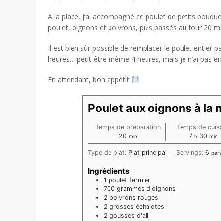
A la place, j’ai accompagné ce poulet de petits bouquet
poulet, oignons et poivrons, puis passés au four 20 mi
Il est bien sûr possible de remplacer le poulet entier p
heures… peut-être même 4 heures, mais je n’ai pas e
En attendant, bon appétit
Poulet aux oignons à la 
Temps de préparation
Temps de cuis
minutes
heures
minu
20
7
30
min
h
min
Type de plat:
Plat principal
Servings:
6
per
Ingrédients
1
poulet fermier
700
grammes
d'oignons
2
poivrons rouges
2
grosses échalotes
2
gousses d'ail