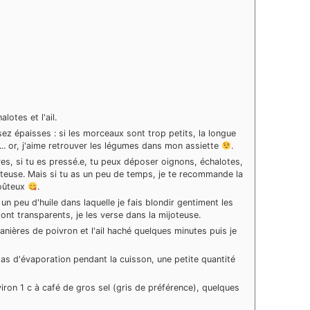
lotes et l'ail.
ez épaisses : si les morceaux sont trop petits, la longue
e... or, j'aime retrouver les légumes dans mon assiette
.
es, si tu es pressé.e, tu peux déposer oignons, échalotes,
oteuse. Mais si tu as un peu de temps, je te recommande la
goûteux
.
un peu d'huile dans laquelle je fais blondir gentiment les
ont transparents, je les verse dans la mijoteuse.
lanières de poivron et l'ail haché quelques minutes puis je
a pas d'évaporation pendant la cuisson, une petite quantité
environ 1 c à café de gros sel (gris de préférence), quelques