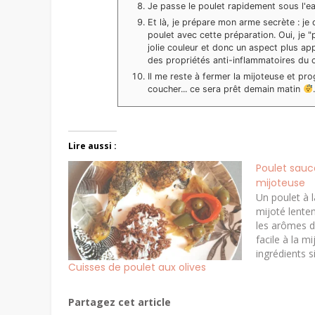
Je passe le poulet rapidement sous l'eau
Et là, je prépare mon arme secrète : je
poulet avec cette préparation. Oui, je "
jolie couleur et donc un aspect plus ap
des propriétés anti-inflammatoires du
Il me reste à fermer la mijoteuse et 
coucher... ce sera prêt demain matin
Lire aussi :
Poulet sauc
mijoteuse
Un poulet à 
mijoté lente
les arômes du
facile à la 
ingrédients s
Cuisses de poulet aux olives
réconfortant
un dîner fami
cuisine fait t
Partagez cet article
simple (com