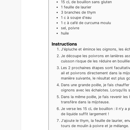
15
cL
de bouillon sans gluten
1
feuille de laurier
3
branches de thym
1
c à soupe
d'eau
1
c à café
de curcuma moulu
sel, poivre
huile
Instructions
J'épluche et émince les oignons, les écha
Je découpe les poivrons en lanières ass
cuisson risque de les réduire en bouilli
Les 2 prochaines étapes sont facultativ
ail et poivrons directement dans la mij
manière suivante, le résultat est plus 
Dans une grande poêle, je fais chauffer 
oignons avec les échalotes. Lorsqu'ils s
Dans la même poêle, je fais revenir les 
transfère dans la mijoteuse.
Je verse les 15 cL de bouillon : il n'y 
de liquide suffit largement !
J'ajoute le thym, la feuille de laurier, 
tours de moulin à poivre et je mélange.