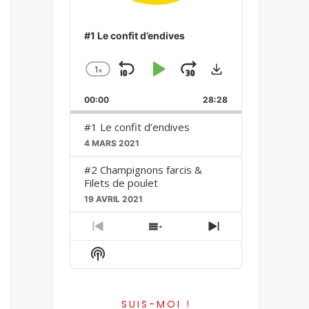
#1 Le confit d’endives
Download
1
x
Skip
Play
Jump
Change
Playback
Backward
Pause
Forward
00:00
Rate
28:28
#1 Le confit d’endives
4 MARS 2021
#2 Champignons farcis &
Filets de poulet
19 AVRIL 2021
Previous
Show
Next
Episode
Episodes
Episode
Show
List
Podcast
Information
SUIS-MOI !