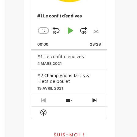
#1 Le confit d’endives
Download
1
x
Skip
Play
Jump
Change
Playback
Backward
Pause
Forward
00:00
Rate
28:28
#1 Le confit d’endives
4 MARS 2021
#2 Champignons farcis &
Filets de poulet
19 AVRIL 2021
Previous
Show
Next
Episode
Episodes
Episode
Show
List
Podcast
Information
SUIS-MOI !