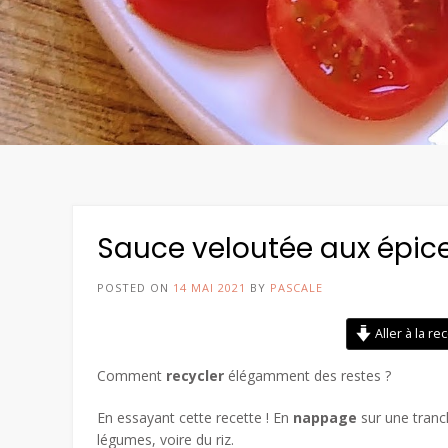
Sauce veloutée aux épic
POSTED ON
14 MAI 2021
BY
PASCALE
Aller à la re
Comment
recycler
élégamment des restes ?
En essayant cette recette ! En
nappage
sur une tranc
légumes, voire du riz.