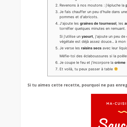
Revenons à nos moutons : j'épluche la
Je fais chauffer un peu d'huile dans un
pommes et d'abricots.
J'ajoute les
graines de tournesol
, les
a
torréfier quelques minutes en remuant.
Si j'utilise un
yaourt
, j'ajoute un peu de
végétale est déjà assez douce... à mon 
Je verse les
raisins secs
avec leur liqu
Méfie-toi des éclaboussures si la poêle 
Je coupe le feu et j'incorpore la
crème
Et voilà, tu peux passer à table
Si tu aimes cette recette, pourquoi ne pas enre