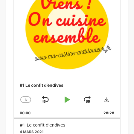
#1 Le confit d’endives
Download
1
x
Skip
Play
Jump
Change
Playback
Backward
Pause
Forward
00:00
Rate
28:28
#1 Le confit d’endives
4 MARS 2021