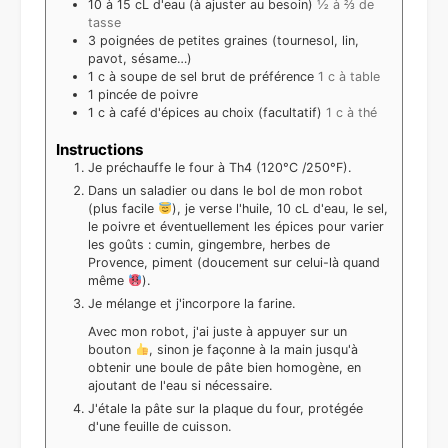
10 à 15
cL
d'eau (à ajuster au besoin)
½ à ⅔ de
tasse
3
poignées
de petites graines (tournesol, lin,
pavot, sésame…)
1
c à soupe
de sel brut de préférence
1 c à table
1
pincée
de poivre
1
c à café
d'épices au choix (facultatif)
1 c à thé
Instructions
Je préchauffe le four à Th4 (120°C /250°F).
Dans un saladier ou dans le bol de mon robot
(plus facile
), je verse l'huile, 10 cL d'eau, le sel,
le poivre et éventuellement les épices pour varier
les goûts : cumin, gingembre, herbes de
Provence, piment (doucement sur celui-là quand
même
).
Je mélange et j'incorpore la farine.
Avec mon robot, j'ai juste à appuyer sur un
bouton
, sinon je façonne à la main jusqu'à
obtenir une boule de pâte bien homogène, en
ajoutant de l'eau si nécessaire.
J'étale la pâte sur la plaque du four, protégée
d'une feuille de cuisson.