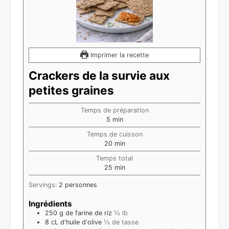
Imprimer la recette
Crackers de la survie aux
petites graines
Temps de préparation
minutes
5
min
Temps de cuisson
minutes
20
min
Temps total
minutes
25
min
Servings:
2
personnes
Ingrédients
250
g
de farine de riz
½ lb
8
cL
d'huile d'olive
⅓ de tasse