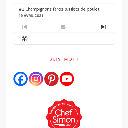
#2 Champignons farcis & Filets de poulet
19 AVRIL 2021
Previous
Show
Next
Episode
Episodes
Episode
Show
List
Podcast
Information
SUIS-MOI !