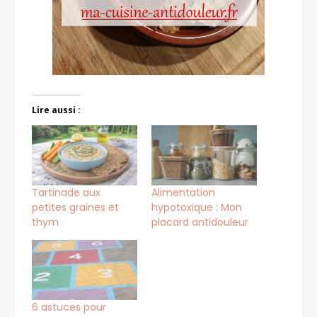
Lire aussi :
Tartinade aux
Alimentation
petites graines et
hypotoxique : Mon
thym
placard antidouleur
6 astuces pour