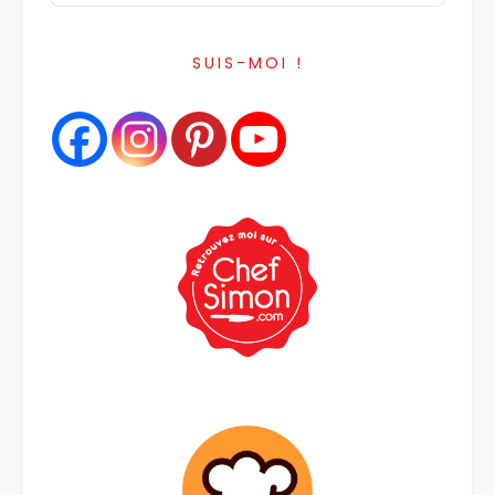
Podcast
Information
SUIS-MOI !