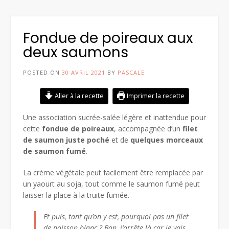
Fondue de poireaux aux
deux saumons
POSTED ON
30 AVRIL 2021
BY
PASCALE
Aller à la recette
Imprimer la recette
Une association sucrée-salée légère et inattendue pour
cette
fondue de poireaux
, accompagnée d’un
filet
de saumon juste poché
et de
quelques morceaux
de saumon fumé
.
La crème végétale peut facilement être remplacée par
un yaourt au soja, tout comme le saumon fumé peut
laisser la place à la truite fumée.
Et puis, tant qu’on y est, pourquoi pas un filet
de poisson blanc ? Bon, j’arrête là car je vais