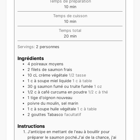
Temps de préparation
minutes
10
min
Temps de cuisson
minutes
10
min
Temps total
minutes
20
min
Servings:
2
personnes
Ingrédients
4
poireaux moyens
2
filets de saumon frais
10
cL
crème végétale
1/2 tasse
1
c à soupe
miel liquide
1 c à table
30
g
saumon fumé ou truite fumée
1 oz
1/2
c à café
curcuma en poudre
1/2 c à thé
1
tige d'oignon nouveau
poivre du moulin, sel marin
1
c à soupe
huile végétale
1 c à table
2
gouttes
Tabasco
facultatif
Instructions
J'anticipe en mettant de l'eau à bouillir pour
préparer le saumon poché.J'ai de la chance, j'ai