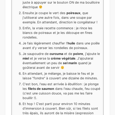
juste à appuyer sur le bouton ON de ma bouilloire
électrique
Ensuite je coupe le vert des
poireaux
, que
j'utiliserai une autre fois, dans une soupe par
exemple. En attendant, direction le congélateur !
Enfin, la vraie recette commence : je rince les
blancs de poireaux et je les découpe en fines
rondelles.
Je fais légèrement chauffer l'
huile
dans une poêle
avant d'y verser les rondelles de poireaux.
Je saupoudre de
curcuma
et de
poivre
, j'ajoute le
miel
et je verse la
crème végétale
. J'ajouterai
éventuellement un peu de
sel marin
quand je
goûterai avant de servir
En attendant, je mélange, je baisse le feu et je
laisse "fondre" à couvert une dizaine de minutes.
C'est bon, l'eau est arrivée à ébullition : je plonge
les
filets de saumon
dans l'eau chaude, feu coupé
(c'est une cuisson douce, va pas me les faire
bouillir !).
Et hop ! C'est parti pour environ 10 minutes
d'immersion à couvert. Bien sûr, si tes filets sont
très épais, ils auront de la misère (expression