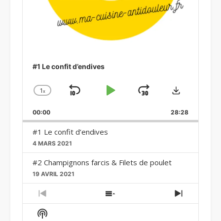
#1 Le confit d’endives
Download
1
x
Skip
Play
Jump
Change
Playback
Backward
Pause
Forward
00:00
Rate
28:28
#1 Le confit d’endives
4 MARS 2021
#2 Champignons farcis & Filets de poulet
19 AVRIL 2021
Previous
Show
Next
Episode
Episodes
Episode
Show
List